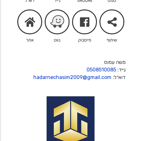
סמס
וואטסאפ
נייד
דוא״ל
facebook
share
home
שיתוף
פייסבוק
נווט
אתר
משה עמוס
נייד:
0508510085
דוא״ל:
hadarnechasim2009@gmail.com