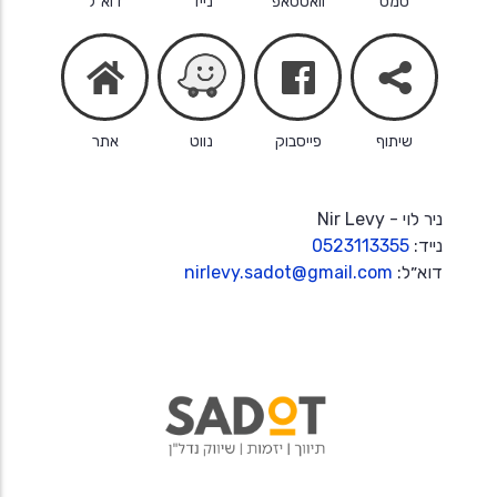
סמס
וואטסאפ
נייד
דוא״ל
facebook
share
home
שיתוף
פייסבוק
נווט
אתר
ניר לוי - Nir Levy
נייד:
0523113355
דוא״ל:
nirlevy.sadot@gmail.com