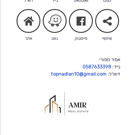
סמס
וואטסאפ
נייד
דוא״ל
facebook
share
home
שיתוף
פייסבוק
נווט
אתר
אמיר ספורי
נייד:
0587633398
דוא״ל:
topnadlan10@gmail.com