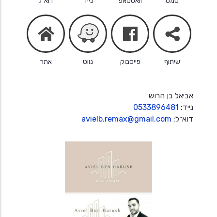
סמס
וואטסאפ
נייד
דוא״ל
facebook
share
home
שיתוף
פייסבוק
נווט
אתר
אביאל בן הרוש
נייד:
0533896481
דוא״ל:
avielb.remax@gmail.com