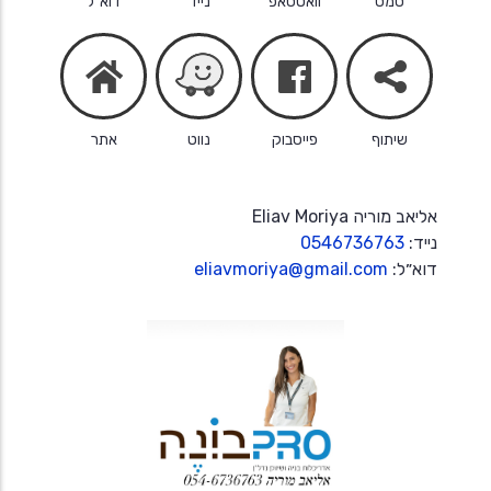
סמס
וואטסאפ
נייד
דוא״ל
facebook
share
home
שיתוף
פייסבוק
נווט
אתר
אליאב מוריה Eliav Moriya
נייד:
0546736763
דוא״ל:
eliavmoriya@gmail.com