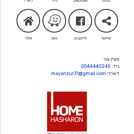
סמס
וואטסאפ
נייד
דוא״ל
facebook
share
home
שיתוף
פייסבוק
נווט
אתר
מעיין צור
נייד:
0544440245
דוא״ל:
mayanzur31@gmail.com