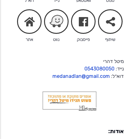
סמס
וואטסאפ
נייד
דוא״ל
facebook
share
home
שיתוף
פייסבוק
נווט
אתר
מיטל דהרי
נייד:
0543080050
דוא״ל:
medanadlan@gmail.com
אודות: